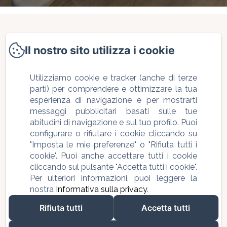
Verdolivo
Il nostro sito utilizza i cookie
Utilizziamo cookie e tracker (anche di terze
Via Saletto, 2 - Traversa 1, Sale
parti) per comprendere e ottimizzare la tua
esperienza di navigazione e per mostrarti
Marasino, 25057, Italia
messaggi pubblicitari basati sulle tue
info@bbverdolivo.it
abitudini di navigazione e sul tuo profilo. Puoi
+39 335 6213165
configurare o rifiutare i cookie cliccando su
"Imposta le mie preferenze" o "Rifiuta tutti i
CIN IT017169C18LL5AIW6
cookie". Puoi anche accettare tutti i cookie
cliccando sul pulsante "Accetta tutti i cookie".
Per ulteriori informazioni, puoi leggere la
nostra
Informativa sulla privacy
.
Rifiuta tutti
Accetta tutti
Terms & Conditions | Credits